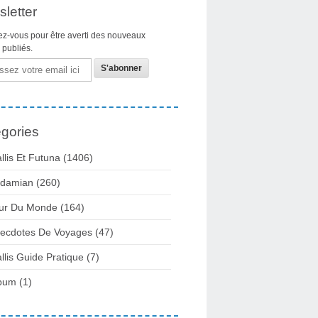
letter
z-vous pour être averti des nouveaux
s publiés.
gories
llis Et Futuna
(1406)
damian
(260)
ur Du Monde
(164)
ecdotes De Voyages
(47)
llis Guide Pratique
(7)
bum
(1)