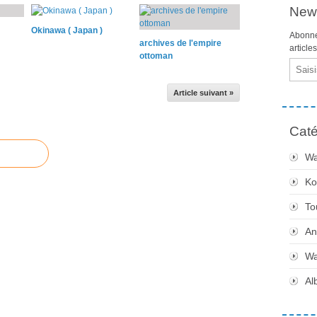
News
Okinawa ( Japan )
Abonne
archives de l'empire
article
ottoman
Email
Article suivant »
Caté
Wa
Ko
To
An
Wa
Al