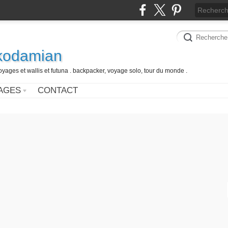
 kodamian
oyages et wallis et futuna . backpacker, voyage solo, tour du monde .
AGES
CONTACT