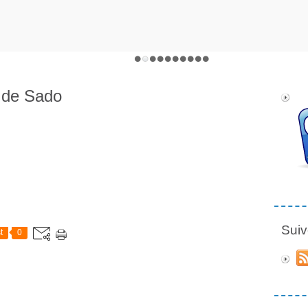
e de Sado
Suiv
t
0