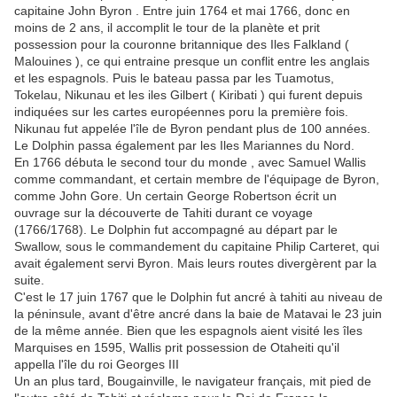
capitaine John Byron . Entre juin 1764 et mai 1766, donc en
moins de 2 ans, il accomplit le tour de la planète et prit
possession pour la couronne britannique des Iles Falkland (
Malouines ), ce qui entraine presque un conflit entre les anglais
et les espagnols. Puis le bateau passa par les Tuamotus,
Tokelau, Nikunau et les iles Gilbert ( Kiribati ) qui furent depuis
indiquées sur les cartes européennes poru la première fois.
Nikunau fut appelée l'île de Byron pendant plus de 100 années.
Le Dolphin passa également par les Iles Mariannes du Nord.
En 1766 débuta le second tour du monde , avec Samuel Wallis
comme commandant, et certain membre de l'équipage de Byron,
comme John Gore. Un certain George Robertson écrit un
ouvrage sur la découverte de Tahiti durant ce voyage
(1766/1768). Le Dolphin fut accompagné au départ par le
Swallow, sous le commandement du capitaine Philip Carteret, qui
avait également servi Byron. Mais leurs routes divergèrent par la
suite.
C'est le 17 juin 1767 que le Dolphin fut ancré à tahiti au niveau de
la péninsule, avant d'être ancré dans la baie de Matavai le 23 juin
de la même année. Bien que les espagnols aient visité les îles
Marquises en 1595, Wallis prit possession de Otaheiti qu'il
appella l'île du roi Georges III
Un an plus tard, Bougainville, le navigateur français, mit pied de