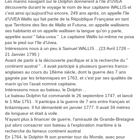
Les marins navigant sur le Dolphin donnèrent à l'île d'UVEA
découverte durant le voyage le nom de leur capitaine WALLIS et
c'est ainsi qu'aujourd'hui encore, 249 ans après, on appelle l'île
d'UVEA Wallis qui fait partie de la République Française en tant
que Territoire des îles de Wallis et Futuna, on appelle wallisiens
ses habitants et on appelle wallisien la langue qu'on y parle,
appelée aussi " faka-uvea ". Le capitaine Wallis lui-même ne posa
pas le pied sur l'île d'Uvea.
Intéressons nous à un peu à Samuel WALLIS ...(23 Avril 1728 –
21 Janvier 1795 )
Avant de partir à la découverte pacifique et à la recherche du "
continent austral " , il avait participé à plusieurs guerres franco-
anglaises au cours du 18ème siècle, dont la guerre des 7 ans
gagnée par les britanniques en 1763, et c'est par ses qualités de
marin qu'on l'avait nommé capitaine.
Intéressons nous au bateau, le Dolphin ...
Le bateau Dolphin fut commandé le 26 septembre 1747, et lancé
le 1 Mai 1751 . Il participa à la guerre de 7 ans entre français et
britanniques. Il fut démantelé en janvier 1777. Il avait 34 mètres
de longueur et était à voile.
N'ayant plus à financer de guerre, l'amirauté de Grande-Bretagne
put alors consacrer son bateau à l'exploration maritime à la
recherche du fameux continent austral.
En 1764, le Dolphin fit son premier tour du Monde, avec pour