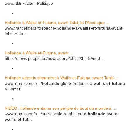
www.rtl.fr › Actu › Politique
Hollande à Wallis-et-Futuna, avant Tahiti et l'Amérique ...
www.franceinter.fr/depeche-
hollande
-a-
wallis-et-futuna
-avant-
tahiti-et-la...
Hollande à Wallis-et-Futuna, avant...
https://news.google.be/news/story?cf=all&hl=fr&ned...
Hollande attendu dimanche à Wallis-et-Futuna, avant Tahiti ...
www.leparisien.fr/.../
hollande
-globe-trotteur-de-
wallis-et-futuna
-
a-l-amer...
VIDEO. Hollande entame son périple du bout du monde à ...
www.leparisien.fr/.../une-escale-a-tahiti-pour-
hollande
-avant-
wallis-et-fut
...