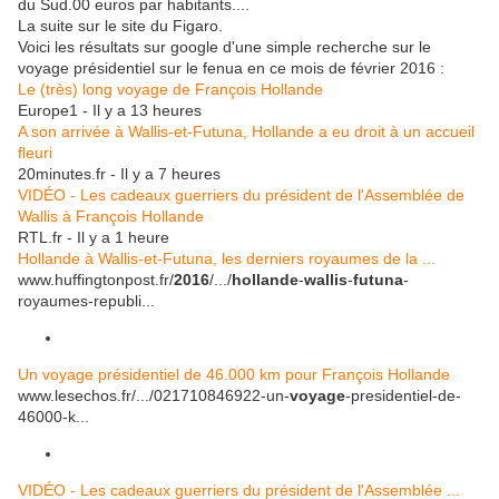
du Sud.00 euros par habitants....
La suite sur le site du Figaro.
Voici les résultats sur google d'une simple recherche sur le
voyage présidentiel sur le fenua en ce mois de février 2016 :
Le (très) long voyage de François Hollande
Europe1‎ - Il y a 13 heures
A son arrivée à Wallis-et-Futuna, Hollande a eu droit à un accueil
fleuri
20minutes.fr‎ - Il y a 7 heures
VIDÉO - Les cadeaux guerriers du président de l'Assemblée de
Wallis à François Hollande
RTL.fr‎ - Il y a 1 heure
Hollande à Wallis-et-Futuna, les derniers royaumes de la ...
www.huffingtonpost.fr/
2016
/.../
hollande
-
wallis
-
futuna
-
royaumes-republi...
Un voyage présidentiel de 46.000 km pour François Hollande
www.lesechos.fr/.../021710846922-un-
voyage
-presidentiel-de-
46000-k...
VIDÉO - Les cadeaux guerriers du président de l'Assemblée ...