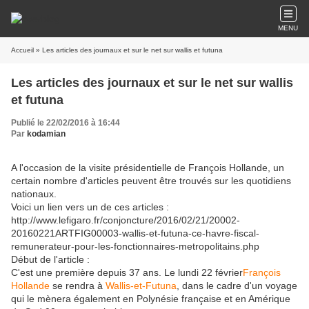
MENU
Accueil
» Les articles des journaux et sur le net sur wallis et futuna
Les articles des journaux et sur le net sur wallis
et futuna
Publié le 22/02/2016 à 16:44
Par
kodamian
A l'occasion de la visite présidentielle de François Hollande, un
certain nombre d'articles peuvent être trouvés sur les quotidiens
nationaux.
Voici un lien vers un de ces articles :
http://www.lefigaro.fr/conjoncture/2016/02/21/20002-
20160221ARTFIG00003-wallis-et-futuna-ce-havre-fiscal-
remunerateur-pour-les-fonctionnaires-metropolitains.php
Début de l'article :
C'est une première depuis 37 ans. Le lundi 22 février
François
Hollande
se rendra à
Wallis-et-Futuna
, dans le cadre d'un voyage
qui le mènera également en Polynésie française et en Amérique