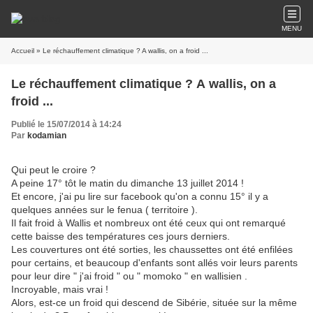
MENU
Accueil
» Le réchauffement climatique ? A wallis, on a froid ...
Le réchauffement climatique ? A wallis, on a
froid ...
Publié le 15/07/2014 à 14:24
Par
kodamian
Qui peut le croire ?
A peine 17° tôt le matin du dimanche 13 juillet 2014 !
Et encore, j'ai pu lire sur facebook qu'on a connu 15° il y a
quelques années sur le fenua ( territoire ).
Il fait froid à Wallis et nombreux ont été ceux qui ont remarqué
cette baisse des températures ces jours derniers.
Les couvertures ont été sorties, les chaussettes ont été enfilées
pour certains, et beaucoup d'enfants sont allés voir leurs parents
pour leur dire " j'ai froid " ou " momoko " en wallisien .
Incroyable, mais vrai !
Alors, est-ce un froid qui descend de Sibérie, située sur la même