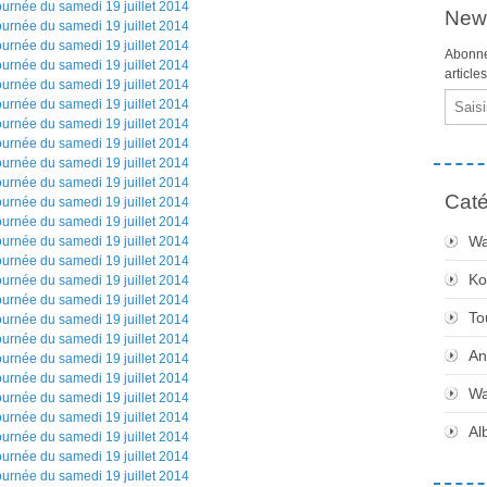
News
Abonne
article
Email
Caté
Wa
Ko
To
An
Wa
Al