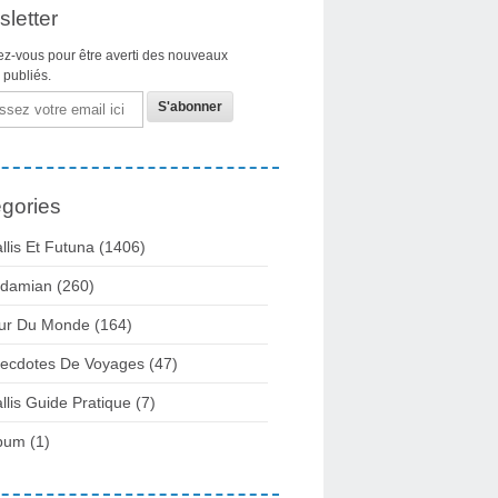
letter
z-vous pour être averti des nouveaux
s publiés.
gories
llis Et Futuna
(1406)
damian
(260)
ur Du Monde
(164)
ecdotes De Voyages
(47)
llis Guide Pratique
(7)
bum
(1)