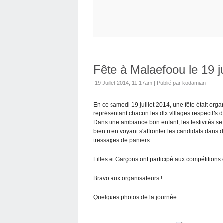
Fête à Malaefoou le 19 ju
19 Juillet 2014, 11:17am
|
Publié par kodamian
En ce samedi 19 juillet 2014, une fête était orga
représentant chacun les dix villages respectifs du
Dans une ambiance bon enfant, les festivités se
bien ri en voyant s'affronter les candidats dans
tressages de paniers.
Filles et Garçons ont participé aux compétitions 
Bravo aux organisateurs !
Quelques photos de la journée ...