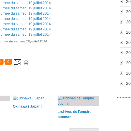
20
20
20
20
urnée du samedi 19 juillet 2014
20
20
t
0
20
20
20
Okinawa ( Japan )
archives de l'empire
ottoman