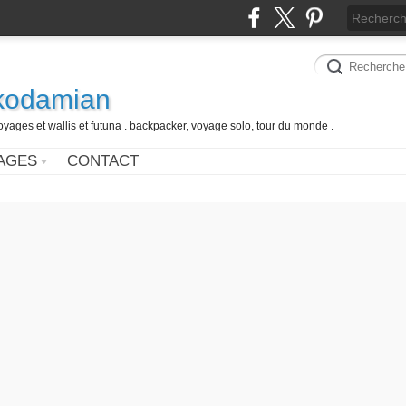
 kodamian
oyages et wallis et futuna . backpacker, voyage solo, tour du monde .
AGES
CONTACT