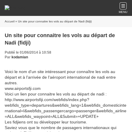
MENU
Accueil
» Un site pour connaitre les vols au départ de Nadi (fidji)
Un site pour connaitre les vols au départ de
Nadi (fidji)
Publié le 01/06/2014 à 10:58
Par
kodamian
Voici le nom d'un site intéressant pour connaître les vols au
départ et à l'arrivée de l'aéroport international de nadi entre
autres.
www.airportsfji.com
Voici un lien pour connaitre les vols au départ de nadi :
http://www.airportsfiji.com/webfids/index.php?
webfids_type=departures&webfids_lang=1&webfids_domesticinte
rnational=I&webfids_passengercargo=passenger&webfids_airline
=ALL&webfids_waypoint=ALL&Submit=+UPDATE+
Les fidjiens ont su développer leur tourisme.
Saviez vous que le nombre de passagers internationaux qui