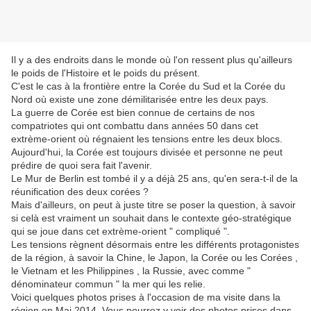
Il y a des endroits dans le monde où l'on ressent plus qu'ailleurs
le poids de l'Histoire et le poids du présent.
C'est le cas à la frontière entre la Corée du Sud et la Corée du
Nord où existe une zone démilitarisée entre les deux pays.
La guerre de Corée est bien connue de certains de nos
compatriotes qui ont combattu dans années 50 dans cet
extrème-orient où régnaient les tensions entre les deux blocs.
Aujourd'hui, la Corée est toujours divisée et personne ne peut
prédire de quoi sera fait l'avenir.
Le Mur de Berlin est tombé il y a déjà 25 ans, qu'en sera-t-il de la
réunification des deux corées ?
Mais d'ailleurs, on peut à juste titre se poser la question, à savoir
si celà est vraiment un souhait dans le contexte géo-stratégique
qui se joue dans cet extrème-orient " compliqué ".
Les tensions règnent désormais entre les différents protagonistes
de la région, à savoir la Chine, le Japon, la Corée ou les Corées ,
le Vietnam et les Philippines , la Russie, avec comme "
dénominateur commun " la mer qui les relie.
Voici quelques photos prises à l'occasion de ma visite dans la
région en Mai 2014. Vous pourrez y voir des photos prises dans