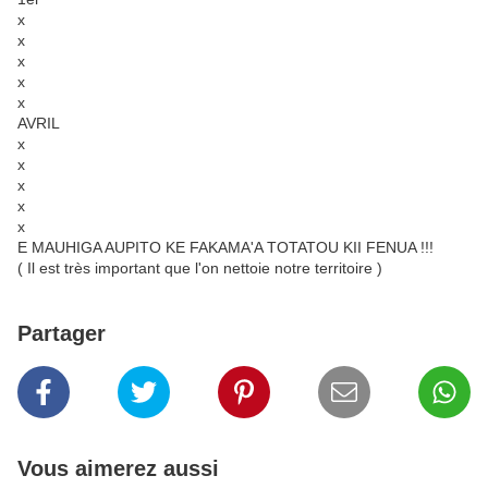
x
x
x
x
x
AVRIL
x
x
x
x
x
E MAUHIGA AUPITO KE FAKAMA'A TOTATOU KII FENUA !!!
( Il est très important que l'on nettoie notre territoire )
Partager
Vous aimerez aussi