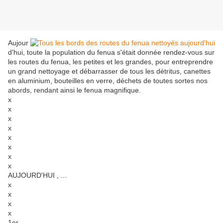
Aujour
d'hui, toute la population du fenua s'était donnée rendez-vous sur
les routes du fenua, les petites et les grandes, pour entreprendre
un grand nettoyage et débarrasser de tous les détritus, canettes
en aluminium, bouteilles en verre, déchets de toutes sortes nos
abords, rendant ainsi le fenua magnifique.
x
x
x
x
x
x
x
x
AUJOURD'HUI , ...
x
x
x
x
1er