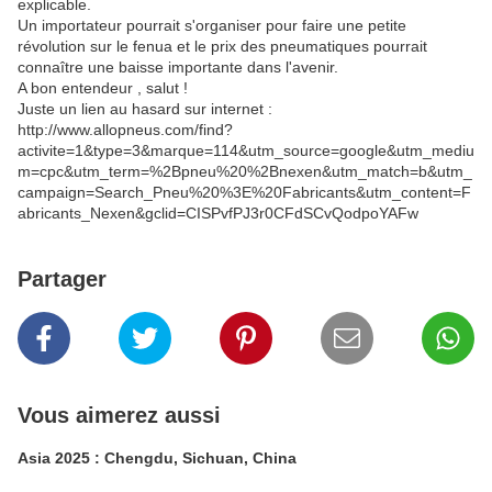
explicable.
Un importateur pourrait s'organiser pour faire une petite
révolution sur le fenua et le prix des pneumatiques pourrait
connaître une baisse importante dans l'avenir.
A bon entendeur , salut !
Juste un lien au hasard sur internet :
http://www.allopneus.com/find?
activite=1&type=3&marque=114&utm_source=google&utm_mediu
m=cpc&utm_term=%2Bpneu%20%2Bnexen&utm_match=b&utm_
campaign=Search_Pneu%20%3E%20Fabricants&utm_content=F
abricants_Nexen&gclid=CISPvfPJ3r0CFdSCvQodpoYAFw
Partager
Vous aimerez aussi
Asia 2025 : Chengdu, Sichuan, China