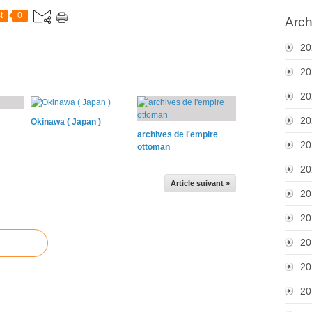
t
0
Arch
20
20
20
20
Okinawa ( Japan )
archives de l'empire
20
ottoman
20
Article suivant »
20
20
20
20
20