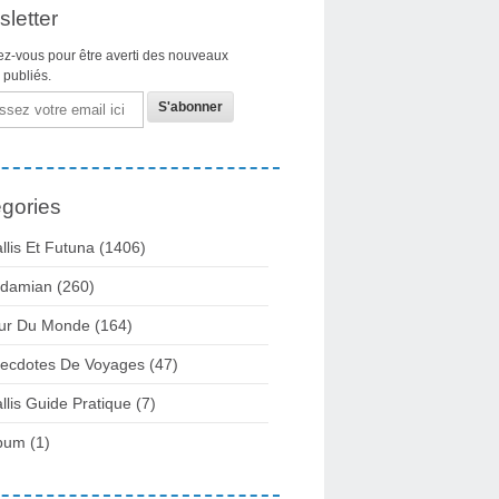
letter
z-vous pour être averti des nouveaux
s publiés.
gories
llis Et Futuna
(1406)
damian
(260)
ur Du Monde
(164)
ecdotes De Voyages
(47)
llis Guide Pratique
(7)
bum
(1)