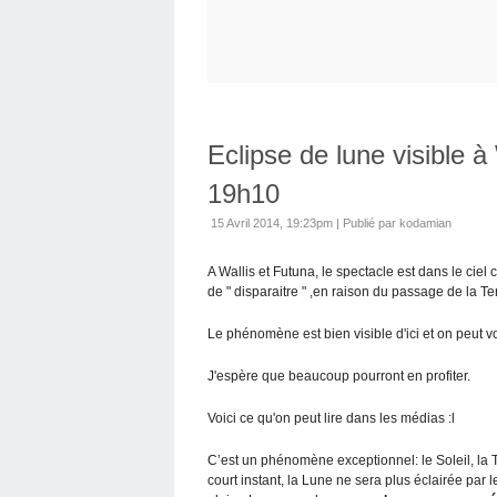
Eclipse de lune visible à
19h10
15 Avril 2014, 19:23pm
|
Publié par kodamian
A Wallis et Futuna, le spectacle est dans le ciel
de " disparaitre " ,en raison du passage de la Ter
Le phénomène est bien visible d'ici et on peut voi
J'espère que beaucoup pourront en profiter.
Voici ce qu'on peut lire dans les médias :l
C’est un phénomène exceptionnel: le Soleil, la T
court instant, la Lune ne sera plus éclairée par l