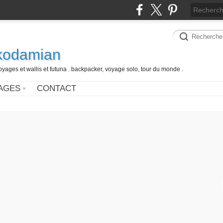
 kodamian
oyages et wallis et futuna . backpacker, voyage solo, tour du monde .
AGES
CONTACT