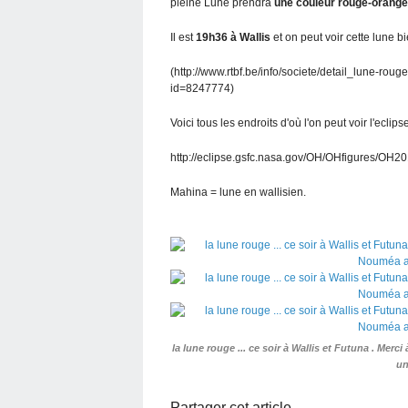
pleine Lune prendra
une couleur rouge-orangé
Il est
19h36 à Wallis
et on peut voir cette lune bi
(http://www.rtbf.be/info/societe/detail_lune-ro
id=8247774)
Voici tous les endroits d'où l'on peut voir l'eclips
http://eclipse.gsfc.nasa.gov/OH/OHfigures/OH20
Mahina = lune en wallisien.
la lune rouge ... ce soir à Wallis et Futuna . Mer
un
Partager cet article