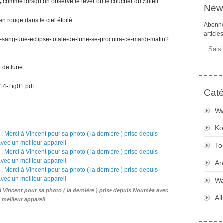
,
comme lorsqu’on observe le lever ou le coucher du Soleil.
News
en rouge dans le ciel étoilé.
Abonne
article
uge-sang-une-eclipse-totale-de-lune-se-produira-ce-mardi-matin?
Email
e de lune :
14-Fig01.pdf
Caté
Wa
Ko
To
An
Wa
ci à Vincent pour sa photo ( la dernière ) prise depuis Nouméa avec
Al
 meilleur appareil