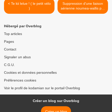
< Te kii lelue ! ( le petit vélo
Suppression d'une liaison
)
aérienne noumea-wallis par
semaine >
Hébergé par Overblog
Top articles
Pages
Contact
Signaler un abus
C.G.U.
Cookies et données personnelles
Préférences cookies
Voir le profil de kodamian sur le portail Overblog
Créer un blog sur Overblog
Créer un blog