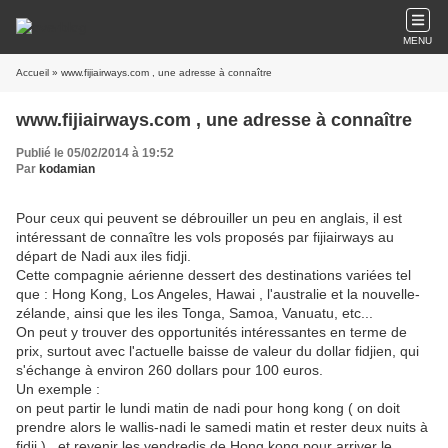
MENU
Accueil
» www.fijiairways.com , une adresse à connaître
www.fijiairways.com , une adresse à connaître
Publié le 05/02/2014 à 19:52
Par
kodamian
Pour ceux qui peuvent se débrouiller un peu en anglais, il est
intéressant de connaître les vols proposés par fijiairways au
départ de Nadi aux iles fidji.
Cette compagnie aérienne dessert des destinations variées tel
que : Hong Kong, Los Angeles, Hawai , l'australie et la nouvelle-
zélande, ainsi que les iles Tonga, Samoa, Vanuatu, etc...
On peut y trouver des opportunités intéressantes en terme de
prix, surtout avec l'actuelle baisse de valeur du dollar fidjien, qui
s'échange à environ 260 dollars pour 100 euros.
Un exemple :
on peut partir le lundi matin de nadi pour hong kong ( on doit
prendre alors le wallis-nadi le samedi matin et rester deux nuits à
fidji ) , et revenir les vendredis de Hong kong pour arriver le