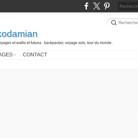
 kodamian
oyages et wallis et futuna . backpacker, voyage solo, tour du monde .
AGES
CONTACT