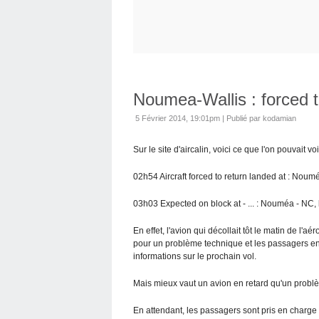
Noumea-Wallis : forced t
5 Février 2014, 19:01pm
|
Publié par kodamian
Sur le site d'aircalin, voici ce que l'on pouvait v
02h54 Aircraft forced to return landed at : Noum
03h03 Expected on block at - ... : Nouméa - NC, 
En effet, l'avion qui décollait tôt le matin de l
pour un problème technique et les passagers en 
informations sur le prochain vol.
Mais mieux vaut un avion en retard qu'un probl
En attendant, les passagers sont pris en charg