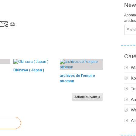
News
Abonne
article
Email
Caté
Wa
Okinawa ( Japan )
archives de l'empire
Ko
ottoman
To
Article suivant »
An
Wa
Al