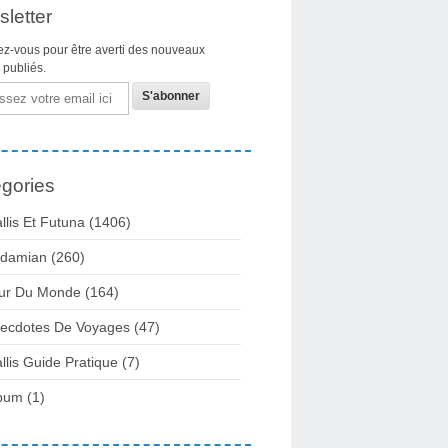
letter
z-vous pour être averti des nouveaux
s publiés.
gories
llis Et Futuna
(1406)
damian
(260)
ur Du Monde
(164)
ecdotes De Voyages
(47)
llis Guide Pratique
(7)
bum
(1)