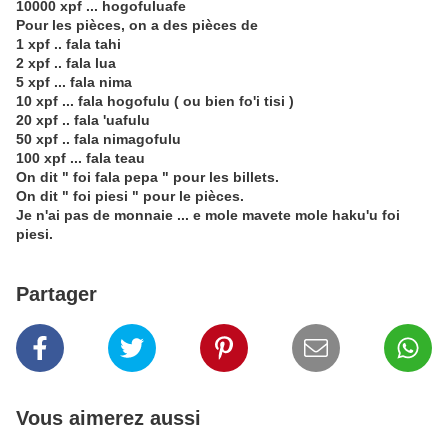
10000 xpf ... hogofuluafe
Pour les pièces, on a des pièces de
1 xpf .. fala tahi
2 xpf .. fala lua
5 xpf ... fala nima
10 xpf ... fala hogofulu ( ou bien fo'i tisi )
20 xpf .. fala 'uafulu
50 xpf .. fala nimagofulu
100 xpf ... fala teau
On dit " foi fala pepa " pour les billets.
On dit " foi piesi " pour le pièces.
Je n'ai pas de monnaie ... e mole mavete mole haku'u foi
piesi.
Partager
Vous aimerez aussi