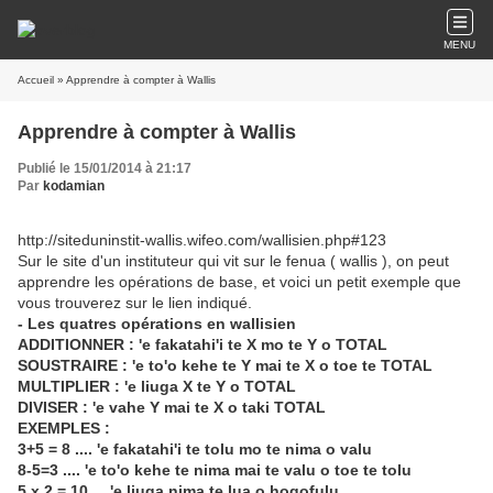
MENU
Accueil
» Apprendre à compter à Wallis
Apprendre à compter à Wallis
Publié le 15/01/2014 à 21:17
Par
kodamian
http://siteduninstit-wallis.wifeo.com/wallisien.php#123
Sur le site d'un instituteur qui vit sur le fenua ( wallis ), on peut
apprendre les opérations de base, et voici un petit exemple que
vous trouverez sur le lien indiqué.
- Les quatres opérations en wallisien
ADDITIONNER : 'e fakatahi'i te X mo te Y o TOTAL
SOUSTRAIRE : 'e to'o kehe te Y mai te X o toe te TOTAL
MULTIPLIER : 'e liuga X te Y o TOTAL
DIVISER : 'e vahe Y mai te X o taki TOTAL
EXEMPLES :
3+5 = 8 .... 'e fakatahi'i te tolu mo te nima o valu
8-5=3 .... 'e to'o kehe te nima mai te valu o toe te tolu
5 x 2 = 10 ... 'e liuga nima te lua o hogofulu