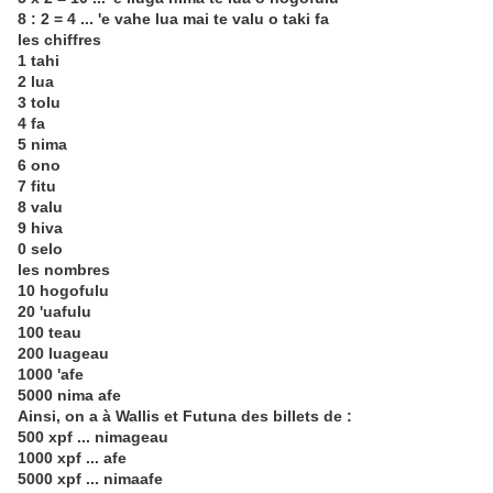
8 : 2 = 4 ... 'e vahe lua mai te valu o taki fa
les chiffres
1 tahi
2 lua
3 tolu
4 fa
5 nima
6 ono
7 fitu
8 valu
9 hiva
0 selo
les nombres
10 hogofulu
20 'uafulu
100 teau
200 luageau
1000 'afe
5000 nima afe
Ainsi, on a à Wallis et Futuna des billets de :
500 xpf ... nimageau
1000 xpf ... afe
5000 xpf ... nimaafe