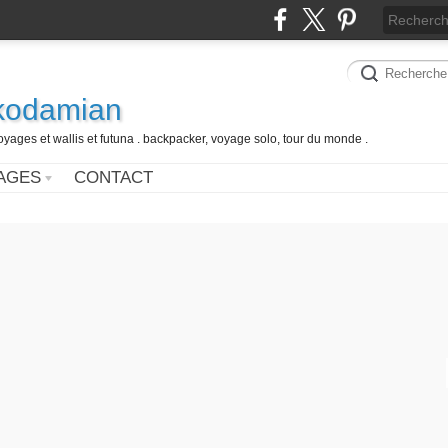
 kodamian
oyages et wallis et futuna . backpacker, voyage solo, tour du monde .
AGES
CONTACT