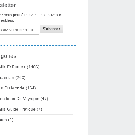
letter
z-vous pour être averti des nouveaux
s publiés.
gories
llis Et Futuna
(1406)
damian
(260)
ur Du Monde
(164)
ecdotes De Voyages
(47)
llis Guide Pratique
(7)
bum
(1)