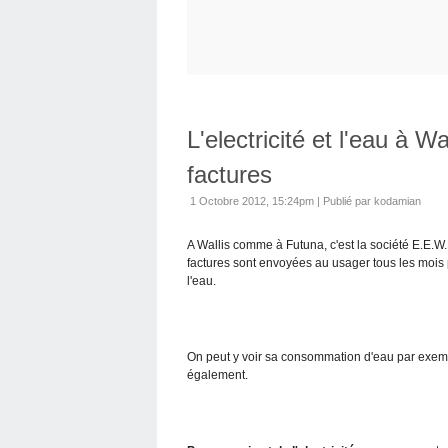
L'electricité et l'eau à W
factures
1 Octobre 2012, 15:24pm
|
Publié par kodamian
A Wallis comme à Futuna, c'est la société E.E.W.F.
factures sont envoyées au usager tous les mois po
l'eau.
On peut y voir sa consommation d'eau par exem
également.