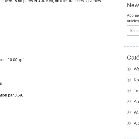
 avec 15 ampères et 3.30 KVa, on a les tranches suivantes :
News
Abonne
article
Email
Caté
pour 10.00 xpf
Wa
Ko
is
To
ation par 3.59.
An
Wa
Al