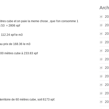
Arch
20
 mètres cube et on paie la meme chose , que l'on consomme 1
20
3.53 = 2806 xpf
20
 112.24 xpf le m3
20
au prix de 168.36 le m3
20
100 mètres cube à 233.83 xpf
20
20
20
20
20
erritoire de 60 mètres cube, soit 6173 xpf.
20