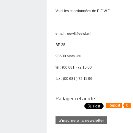
Voici les coordonnées de E.E.W.F.
email : eewf@eewf.wf
BP 28
98600 Mata Utu
tel : (00 681 ) 72 15 00
fax : (00 681 ) 72 11 96
Partager cet article
Repost
0
S'inscrire à la newsletter